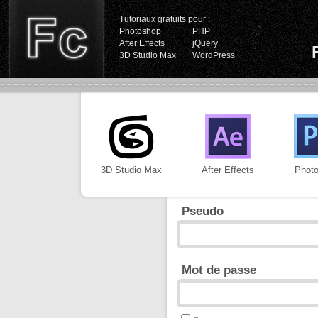
Tutoriaux gratuits pour :
Photoshop
PHP
After Effects
jQuery
3D Studio Max
WordPress
3D Studio Max
After Effects
Phot
Pseudo
Mot de passe