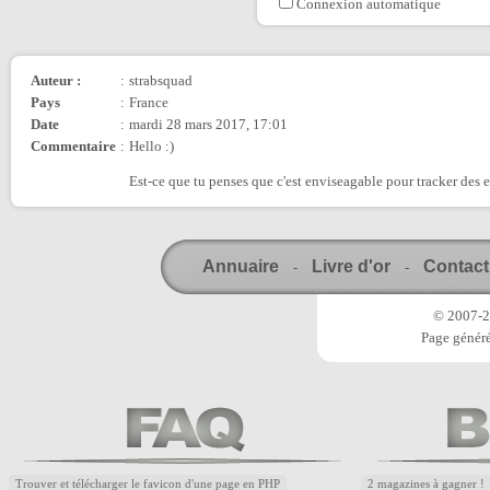
Connexion automatique
Auteur :
:
strabsquad
Pays
:
France
Date
:
mardi 28 mars 2017, 17:01
Commentaire
:
Hello :)
Est-ce que tu penses que c'est enviseagable pour tracker des 
Annuaire
Livre d'or
Contact
-
-
© 2007-20
Page généré
Trouver et télécharger le favicon d'une page en PHP
2 magazines à gagner !