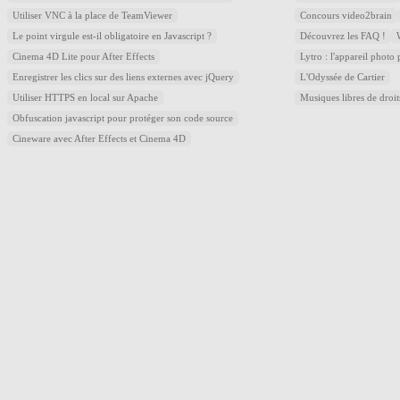
Utiliser VNC à la place de TeamViewer
Concours video2brain
Le point virgule est-il obligatoire en Javascript ?
Découvrez les FAQ !
Cinema 4D Lite pour After Effects
Lytro : l'appareil photo
Enregistrer les clics sur des liens externes avec jQuery
L'Odyssée de Cartier
Utiliser HTTPS en local sur Apache
Musiques libres de droi
Obfuscation javascript pour protéger son code source
Cineware avec After Effects et Cinema 4D