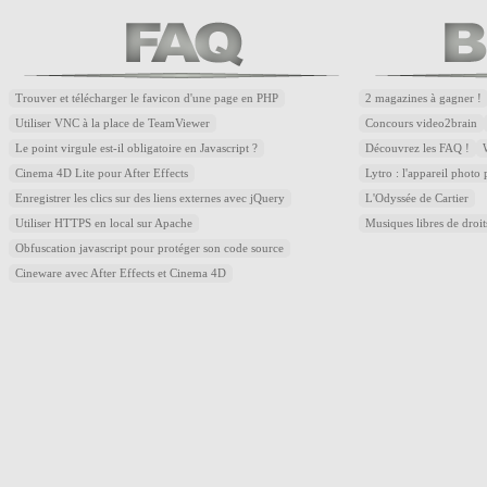
Trouver et télécharger le favicon d'une page en PHP
2 magazines à gagner !
Utiliser VNC à la place de TeamViewer
Concours video2brain
Le point virgule est-il obligatoire en Javascript ?
Découvrez les FAQ !
Cinema 4D Lite pour After Effects
Lytro : l'appareil photo
Enregistrer les clics sur des liens externes avec jQuery
L'Odyssée de Cartier
Utiliser HTTPS en local sur Apache
Musiques libres de droi
Obfuscation javascript pour protéger son code source
Cineware avec After Effects et Cinema 4D