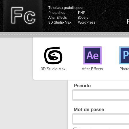
Tutoriaux gratuits pour :
Photoshop
PHP
After Effects
jQuery
3D Studio Max
WordPress
3D Studio Max
After Effects
Phot
Pseudo
Mot de passe