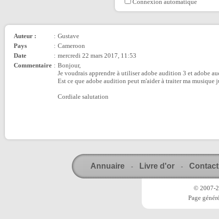
Connexion automatique
Auteur :
:
Gustave
Pays
:
Cameroon
Date
:
mercredi 22 mars 2017, 11:53
Commentaire
:
Bonjour,
Je voudrais apprendre à utiliser adobe audition 3 et adobe au
Est ce que adobe audition peut m'aider à traiter ma musique
Cordiale salutation
Annuaire
Livre d'or
Contact
-
-
© 2007-20
Page généré