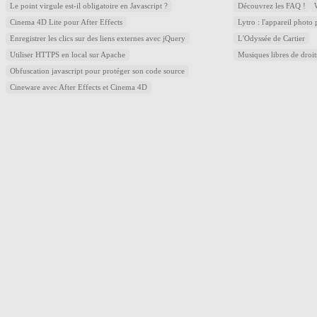
Le point virgule est-il obligatoire en Javascript ?
Découvrez les FAQ !
Cinema 4D Lite pour After Effects
Lytro : l'appareil photo
Enregistrer les clics sur des liens externes avec jQuery
L'Odyssée de Cartier
Utiliser HTTPS en local sur Apache
Musiques libres de droi
Obfuscation javascript pour protéger son code source
Cineware avec After Effects et Cinema 4D