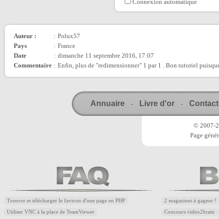
Connexion automatique
Auteur :
:
Polux57
Pays
:
France
Date
:
dimanche 11 septembre 2016, 17:07
Commentaire
:
Enfin, plus de "redimensionner" 1 par 1 . Bon tutoriel puisque
Annuaire
Livre d'or
Contact
-
-
© 2007-20
Page génér
Trouver et télécharger le favicon d'une page en PHP
2 magazines à gagner !
Utiliser VNC à la place de TeamViewer
Concours video2brain