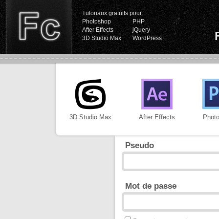
Tutoriaux gratuits pour :
Photoshop
PHP
After Effects
jQuery
3D Studio Max
WordPress
3D Studio Max
After Effects
Phot
Pseudo
Mot de passe