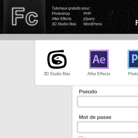
Tutoriaux gratuits pour :
Photoshop
PHP
After Effects
jQuery
3D Studio Max
WordPress
3D Studio Max
After Effects
Phot
Pseudo
Mot de passe