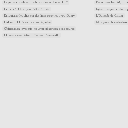
Le point virgule est-il obligatoire en Javascript ?
Découvrez les FAQ !
Cinema 4D Lite pour After Effects
Lytro : l'appareil photo
Enregistrer les clics sur des liens externes avec jQuery
L'Odyssée de Cartier
Utiliser HTTPS en local sur Apache
Musiques libres de droi
Obfuscation javascript pour protéger son code source
Cineware avec After Effects et Cinema 4D