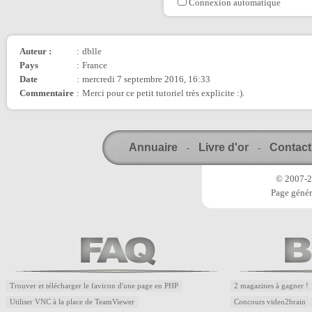
Connexion automatique
Auteur :
:
dblle
Pays
:
France
Date
:
mercredi 7 septembre 2016, 16:33
Commentaire
:
Merci pour ce petit tutoriel très explicite :).
Annuaire
Livre d'or
Contact
-
-
© 2007-20
Page génér
Trouver et télécharger le favicon d'une page en PHP
2 magazines à gagner !
Utiliser VNC à la place de TeamViewer
Concours video2brain