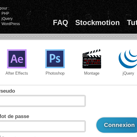
pour :
PHP
jQuery
FAQ
Stockmotion
Tu
WordPress
After Effects
Photoshop
Montage
jQuery
seudo
ot de passe