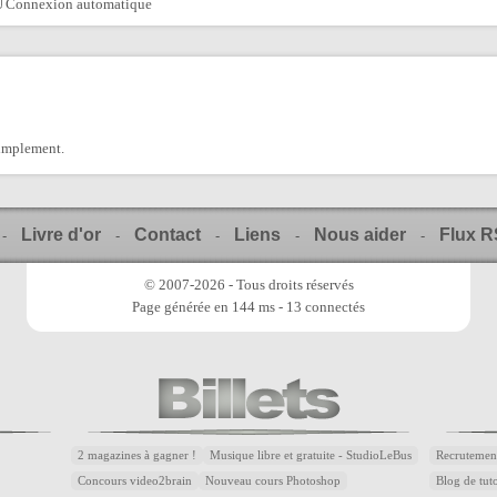
Connexion automatique
9
simplement.
Livre d'or
Contact
Liens
Nous aider
Flux 
-
-
-
-
-
© 2007-2026 - Tous droits réservés
Page générée en 144 ms - 13 connectés
2 magazines à gagner !
Musique libre et gratuite - StudioLeBus
Recrutemen
Concours video2brain
Nouveau cours Photoshop
Blog de tuto