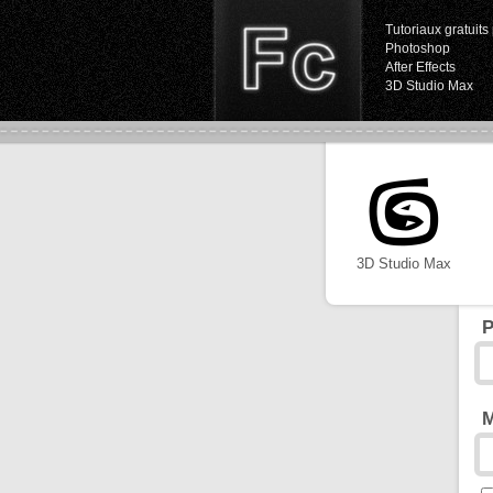
Tutoriaux gratuits 
Photoshop
After Effects
3D Studio Max
3D Studio Max
P
M