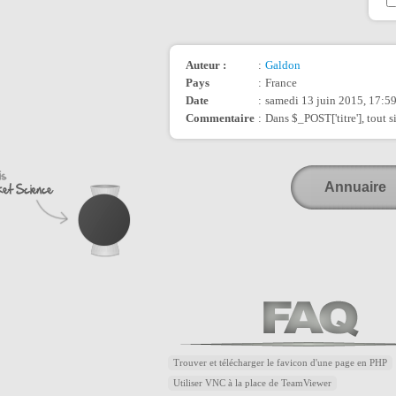
Auteur :
:
Galdon
Pays
:
France
Date
:
samedi 13 juin 2015, 17:5
Commentaire
:
Dans $_POST['titre'], tout 
Annuaire
Trouver et télécharger le favicon d'une page en PHP
Utiliser VNC à la place de TeamViewer