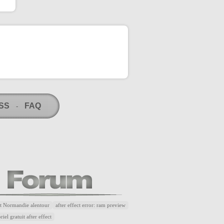
RSS
FAQ
-
t Normandie alentour
after effect error: ram preview
riel gratuit after effect