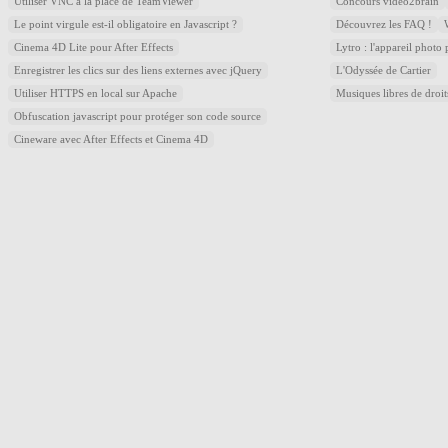
Utiliser VNC à la place de TeamViewer
Concours video2brain
Le point virgule est-il obligatoire en Javascript ?
Découvrez les FAQ !
Cinema 4D Lite pour After Effects
Lytro : l'appareil photo
Enregistrer les clics sur des liens externes avec jQuery
L'Odyssée de Cartier
Utiliser HTTPS en local sur Apache
Musiques libres de droi
Obfuscation javascript pour protéger son code source
Cineware avec After Effects et Cinema 4D