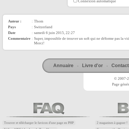
Connexion automatique
Auteur :
:
Thom
Pays
:
Switzerland
Date
:
samedi 6 juin 2015, 22:27
Commentaire
:
Super, impossible de trouver un soft qui ne déforme pas la vi
Merci!
Annuaire
Livre d'or
Contact
-
-
© 2007-20
Page génér
Trouver et télécharger le favicon d'une page en PHP
2 magazines à gagner !