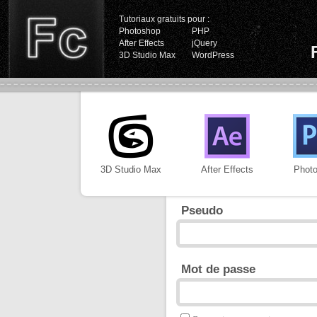
Tutoriaux gratuits pour :
Photoshop
PHP
After Effects
jQuery
3D Studio Max
WordPress
3D Studio Max
After Effects
Phot
Pseudo
Mot de passe