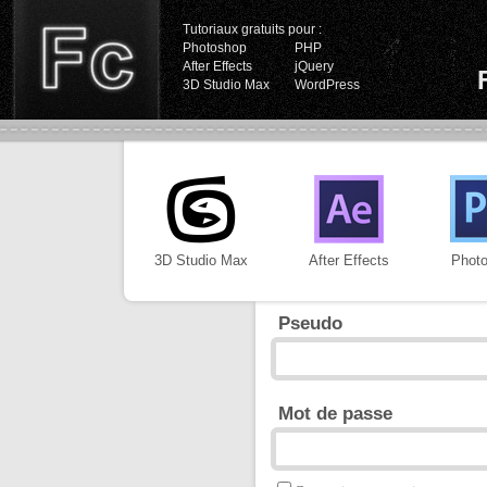
Tutoriaux gratuits pour :
Photoshop
PHP
After Effects
jQuery
3D Studio Max
WordPress
3D Studio Max
After Effects
Phot
Pseudo
Mot de passe