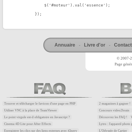
    $('#moteur').val('essence');
});
Annuaire
Livre d'or
Contact
-
-
© 2007-20
Page génér
Trouver et télécharger le favicon d'une page en PHP
2 magazines à gagner !
Utiliser VNC à la place de TeamViewer
Concours video2brain
Le point virgule est-il obligatoire en Javascript ?
Découvrez les FAQ !
Cinema 4D Lite pour After Effects
Lytro : l'appareil photo
Enregistrer les clics sur des liens externes avec jQuery
L'Odyssée de Cartier