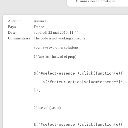
Connexion automatique
Auteur :
:
Akram G
Pays
:
France
Date
:
vendredi 22 mai 2015, 11:44
Commentaire
:
The code is not working correctly:
you have two other solutions:
1/ (use 'attr' instead of prop)
$('#select-essence').click(function(e){
    $('#moteur option[value="essence"]').
});
2/ use val (easier)
$('#select-essence').click(function(e){