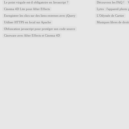
Le point virgule est-il obligatoire en Javascript ?
Découvrez les FAQ !
Cinema 4D Lite pour After Effects
Lytro : l'appareil photo
Enregistrer les clics sur des liens externes avec jQuery
L'Odyssée de Cartier
Utiliser HTTPS en local sur Apache
Musiques libres de droi
Obfuscation javascript pour protéger son code source
Cineware avec After Effects et Cinema 4D