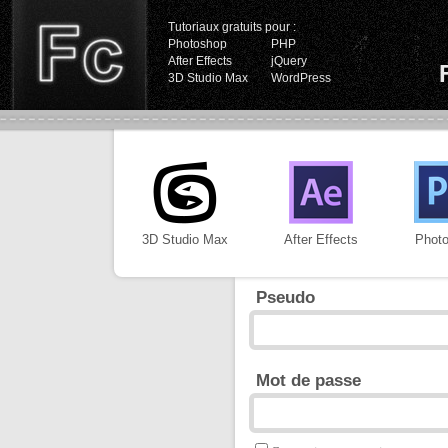
Tutoriaux gratuits pour :
Photoshop
PHP
After Effects
jQuery
3D Studio Max
WordPress
3D Studio Max
After Effects
Phot
Pseudo
Mot de passe