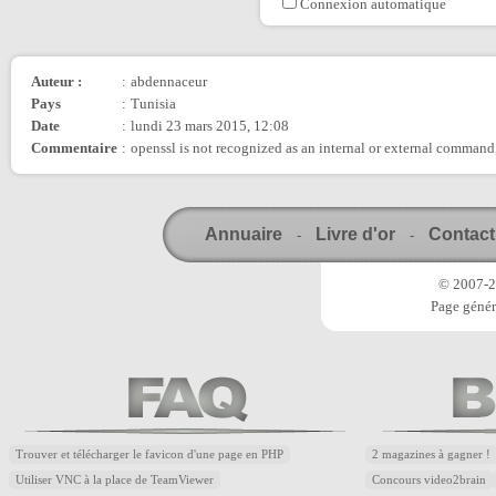
Connexion automatique
Auteur :
:
abdennaceur
Pays
:
Tunisia
Date
:
lundi 23 mars 2015, 12:08
Commentaire
:
openssl is not recognized as an internal or external command
Annuaire
Livre d'or
Contact
-
-
© 2007-20
Page génér
Trouver et télécharger le favicon d'une page en PHP
2 magazines à gagner !
Utiliser VNC à la place de TeamViewer
Concours video2brain