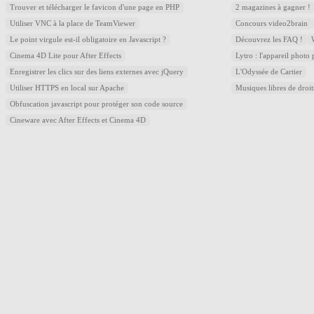
Trouver et télécharger le favicon d'une page en PHP
2 magazines à gagner !
Utiliser VNC à la place de TeamViewer
Concours video2brain
Le point virgule est-il obligatoire en Javascript ?
Découvrez les FAQ !
Cinema 4D Lite pour After Effects
Lytro : l'appareil photo
Enregistrer les clics sur des liens externes avec jQuery
L'Odyssée de Cartier
Utiliser HTTPS en local sur Apache
Musiques libres de droi
Obfuscation javascript pour protéger son code source
Cineware avec After Effects et Cinema 4D