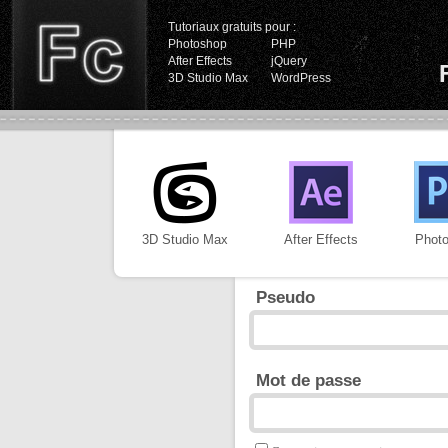
Tutoriaux gratuits pour :
Photoshop
PHP
After Effects
jQuery
3D Studio Max
WordPress
3D Studio Max
After Effects
Phot
Pseudo
Mot de passe