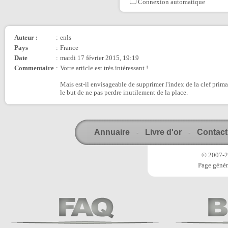
Connexion automatique
Auteur :
:
enls
Pays
:
France
Date
:
mardi 17 février 2015, 19:19
Commentaire
:
Votre article est très intéressant !
Mais est-il envisageable de supprimer l'index de la clef primai
le but de ne pas perdre inutilement de la place.
Annuaire
Livre d'or
Contact
-
-
© 2007-20
Page génér