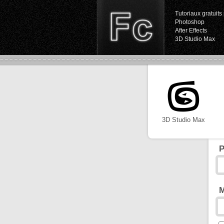
Tutoriaux gratuits 
Photoshop
After Effects
3D Studio Max
3D Studio Max
P
M