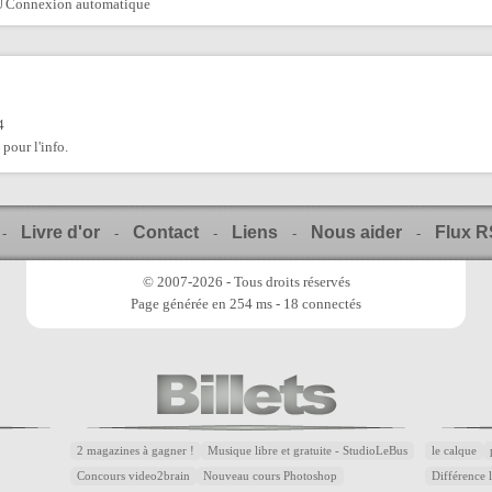
Connexion automatique
4
 pour l'info.
Livre d'or
Contact
Liens
Nous aider
Flux 
-
-
-
-
-
© 2007-2026 - Tous droits réservés
Page générée en 254 ms - 18 connectés
2 magazines à gagner !
Musique libre et gratuite - StudioLeBus
le calque
Concours video2brain
Nouveau cours Photoshop
Différence 