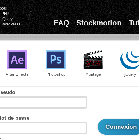
pour :
PHP
jQuery
FAQ
Stockmotion
Tu
WordPress
After Effects
Photoshop
Montage
jQuery
seudo
ot de passe