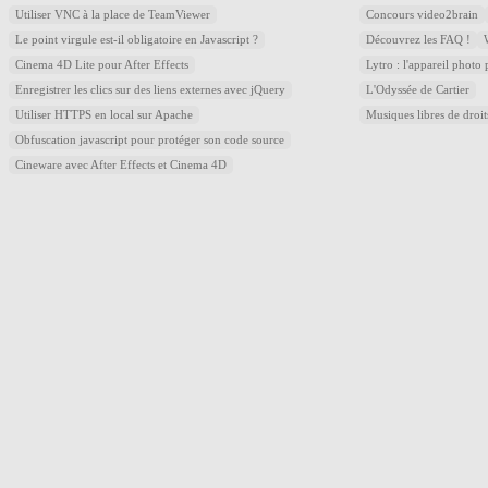
Utiliser VNC à la place de TeamViewer
Concours video2brain
Le point virgule est-il obligatoire en Javascript ?
Découvrez les FAQ !
Cinema 4D Lite pour After Effects
Lytro : l'appareil photo
Enregistrer les clics sur des liens externes avec jQuery
L'Odyssée de Cartier
Utiliser HTTPS en local sur Apache
Musiques libres de droi
Obfuscation javascript pour protéger son code source
Cineware avec After Effects et Cinema 4D