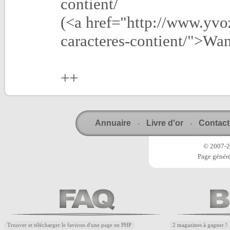
contient/
(<a href="http://www.yvoz
caracteres-contient/">Wa
++
Annuaire
Livre d'or
Contact
-
-
© 2007-20
Page généré
Trouver et télécharger le favicon d'une page en PHP
2 magazines à gagner !