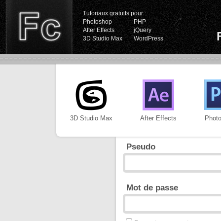
Tutoriaux gratuits pour :
Photoshop
PHP
After Effects
jQuery
3D Studio Max
WordPress
3D Studio Max
After Effects
Phot
Pseudo
Mot de passe