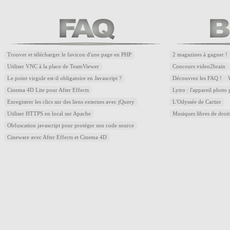
Trouver et télécharger le favicon d'une page en PHP
2 magazines à gagner !
Utiliser VNC à la place de TeamViewer
Concours video2brain
Le point virgule est-il obligatoire en Javascript ?
Découvrez les FAQ !
Cinema 4D Lite pour After Effects
Lytro : l'appareil photo
Enregistrer les clics sur des liens externes avec jQuery
L'Odyssée de Cartier
Utiliser HTTPS en local sur Apache
Musiques libres de droi
Obfuscation javascript pour protéger son code source
Cineware avec After Effects et Cinema 4D