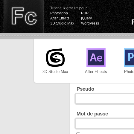
Tutoriaux gratuits pour :
Photoshop
PHP
After Effects
jQuery
3D Studio Max
WordPress
3D Studio Max
After Effects
Phot
Pseudo
Mot de passe