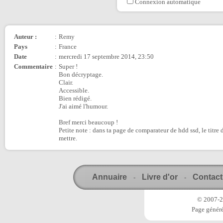
Connexion automatique
Auteur :
:
Remy
Pays
:
France
Date
:
mercredi 17 septembre 2014, 23:50
Commentaire
:
Super !
Bon décryptage.
Clair.
Accessible.
Bien rédigé.
J'ai aimé l'humour.
Bref merci beaucoup !
Petite note : dans ta page de comparateur de hdd ssd, le titre 
mettre.
Annuaire
Livre d'or
Contact
-
-
© 2007-20
Page généré