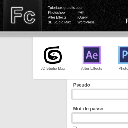
Tutoriaux gratuits pour :
Photoshop
PHP
After Effects
jQuery
3D Studio Max
WordPress
3D Studio Max
After Effects
Phot
Pseudo
Mot de passe