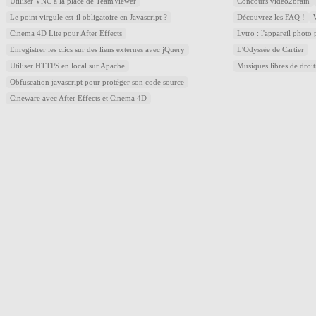
Utiliser VNC à la place de TeamViewer
Concours video2brain
Le point virgule est-il obligatoire en Javascript ?
Découvrez les FAQ !
Cinema 4D Lite pour After Effects
Lytro : l'appareil photo
Enregistrer les clics sur des liens externes avec jQuery
L'Odyssée de Cartier
Utiliser HTTPS en local sur Apache
Musiques libres de droi
Obfuscation javascript pour protéger son code source
Cineware avec After Effects et Cinema 4D