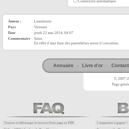
Connexion automatique
Auteur :
:
Lastminute
Pays
:
Vietnam
Date
:
jeudi 22 mai 2014, 04:07
Commentaire
:
Salut,
En effet il faut bien des parenthèses sinon il concatène.
Annuaire
Livre d'or
Contact
-
-
© 2007-20
Page génér
Trouver et télécharger le favicon d'une page en PHP
2 magazines à gagner !