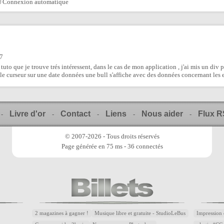
Connexion automatique
57
uto que je trouve trés intéressent, dans le cas de mon application , j'ai mis un div p
e le curseur sur une date données une bull s'affiche avec des données concernant les 
Livre d'or
Contact
Liens
Nous aider
Flux 
-
-
-
-
-
© 2007-2026 - Tous droits réservés
Page générée en 75 ms - 36 connectés
2 magazines à gagner !
Musique libre et gratuite - StudioLeBus
Impression 