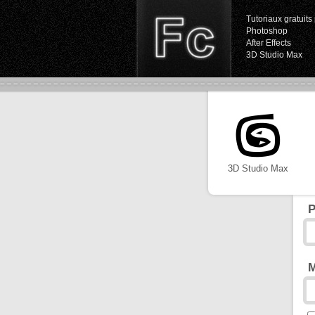
Tutoriaux gratuits 
Photoshop
After Effects
3D Studio Max
3D Studio Max
P
M