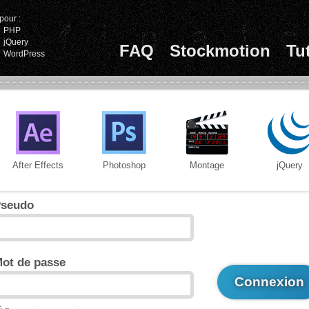
pour :
PHP
jQuery
FAQ
Stockmotion
Tu
WordPress
After Effects
Photoshop
Montage
jQuery
seudo
ot de passe