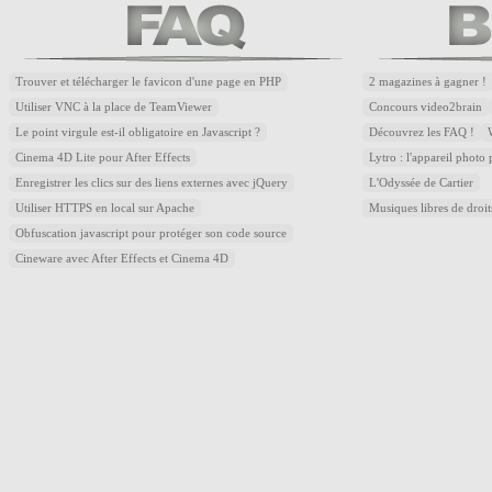
Trouver et télécharger le favicon d'une page en PHP
2 magazines à gagner !
Utiliser VNC à la place de TeamViewer
Concours video2brain
Le point virgule est-il obligatoire en Javascript ?
Découvrez les FAQ !
Cinema 4D Lite pour After Effects
Lytro : l'appareil photo
Enregistrer les clics sur des liens externes avec jQuery
L'Odyssée de Cartier
Utiliser HTTPS en local sur Apache
Musiques libres de droi
Obfuscation javascript pour protéger son code source
Cineware avec After Effects et Cinema 4D