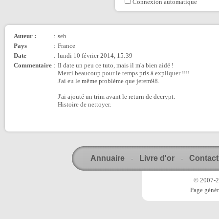
Connexion automatique
Auteur :
:
seb
Pays
:
France
Date
:
lundi 10 février 2014, 15:39
Commentaire
:
Il date un peu ce tuto, mais il m'a bien aidé !
Merci beaucoup pour le temps pris à expliquer !!!!
J'ai eu le même problème que jerem98.
J'ai ajouté un trim avant le return de decrypt.
Histoire de nettoyer.
Annuaire
Livre d'or
Contact
-
-
© 2007-20
Page génér