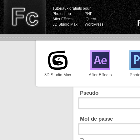
Tutoriaux gratuits pour :
Photoshop
PHP
After Effects
jQuery
3D Studio Max
WordPress
3D Studio Max
After Effects
Phot
Pseudo
Mot de passe