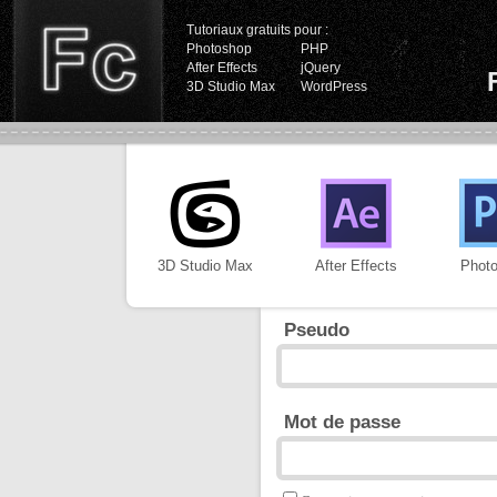
Tutoriaux gratuits pour :
Photoshop
PHP
After Effects
jQuery
3D Studio Max
WordPress
3D Studio Max
After Effects
Phot
Pseudo
Mot de passe