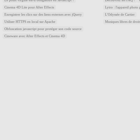
Le point virgule est-il obligatoire en Javascript ?
Découvrez les FAQ !
Cinema 4D Lite pour After Effects
Lytro : l'appareil photo
Enregistrer les clics sur des liens externes avec jQuery
L'Odyssée de Cartier
Utiliser HTTPS en local sur Apache
Musiques libres de droi
Obfuscation javascript pour protéger son code source
Cineware avec After Effects et Cinema 4D