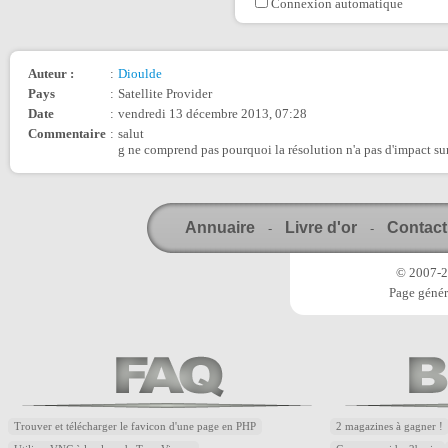
Connexion automatique
Auteur :
:
Dioulde
Pays
:
Satellite Provider
Date
:
vendredi 13 décembre 2013, 07:28
Commentaire
:
salut
g ne comprend pas pourquoi la résolution n'a pas d'impact su
Annuaire
Livre d'or
Contact
-
-
© 2007-20
Page génér
Trouver et télécharger le favicon d'une page en PHP
2 magazines à gagner !