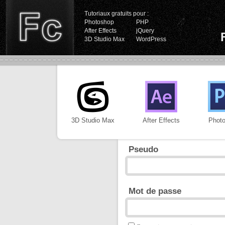
Tutoriaux gratuits pour :
Photoshop
PHP
After Effects
jQuery
3D Studio Max
WordPress
3D Studio Max
After Effects
Phot
Pseudo
Mot de passe