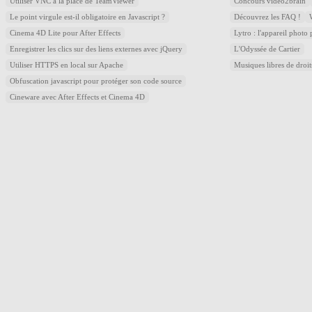
Utiliser VNC à la place de TeamViewer
Concours video2brain
Le point virgule est-il obligatoire en Javascript ?
Découvrez les FAQ !
Cinema 4D Lite pour After Effects
Lytro : l'appareil photo
Enregistrer les clics sur des liens externes avec jQuery
L'Odyssée de Cartier
Utiliser HTTPS en local sur Apache
Musiques libres de droi
Obfuscation javascript pour protéger son code source
Cineware avec After Effects et Cinema 4D