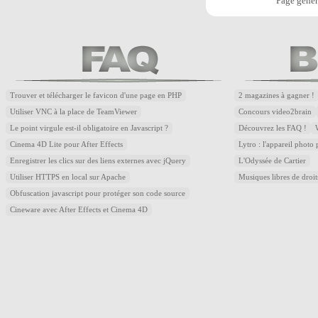
Page génér
Trouver et télécharger le favicon d'une page en PHP
2 magazines à gagner !
Utiliser VNC à la place de TeamViewer
Concours video2brain
Le point virgule est-il obligatoire en Javascript ?
Découvrez les FAQ !
Cinema 4D Lite pour After Effects
Lytro : l'appareil photo
Enregistrer les clics sur des liens externes avec jQuery
L'Odyssée de Cartier
Utiliser HTTPS en local sur Apache
Musiques libres de droi
Obfuscation javascript pour protéger son code source
Cineware avec After Effects et Cinema 4D