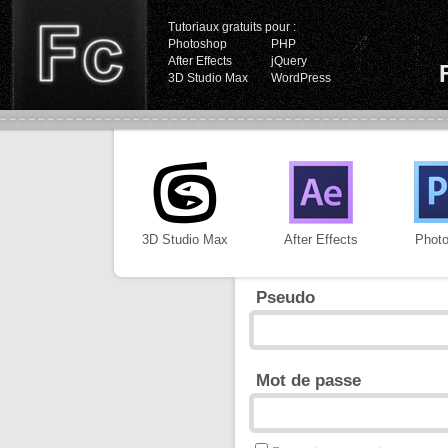
Tutoriaux gratuits pour :
Photoshop
PHP
After Effects
jQuery
3D Studio Max
WordPress
3D Studio Max
After Effects
Phot
Pseudo
Mot de passe