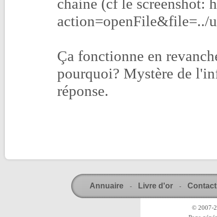
chaine (cf le screenshot: 
action=openFile&file=../
Ça fonctionne en revanche 
pourquoi? Mystère de l'inf
réponse.
Annuaire
Livre d'or
Contact
-
-
© 2007-20