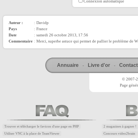
Connexion automatique
Auteur :
:
Davidp
Pays
:
France
Date
:
samedi 26 octobre 2013, 17:56
Commentaire
:
Merci, superbe astuce qui permet de pallier le problème de 
Annuaire
Livre d'or
Contact
-
-
© 2007-20
Page génér
Trouver et télécharger le favicon d'une page en PHP
2 magazines à gagner !
Utiliser VNC à la place de TeamViewer
Concours video2brain