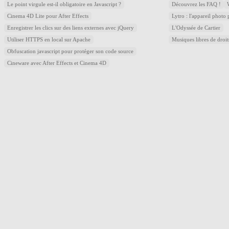
Le point virgule est-il obligatoire en Javascript ?
Découvrez les FAQ !
Cinema 4D Lite pour After Effects
Lytro : l'appareil photo
Enregistrer les clics sur des liens externes avec jQuery
L'Odyssée de Cartier
Utiliser HTTPS en local sur Apache
Musiques libres de droi
Obfuscation javascript pour protéger son code source
Cineware avec After Effects et Cinema 4D