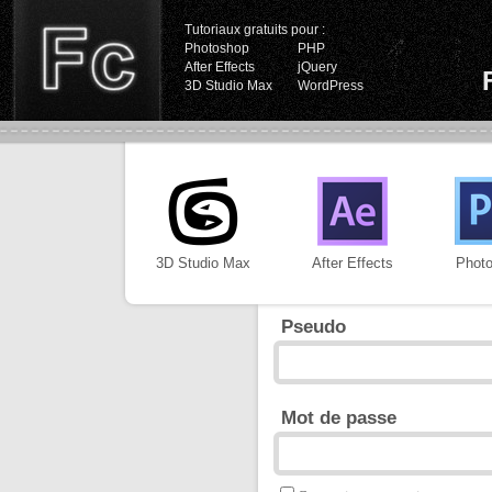
Tutoriaux gratuits pour :
Photoshop
PHP
After Effects
jQuery
3D Studio Max
WordPress
3D Studio Max
After Effects
Phot
Pseudo
Mot de passe