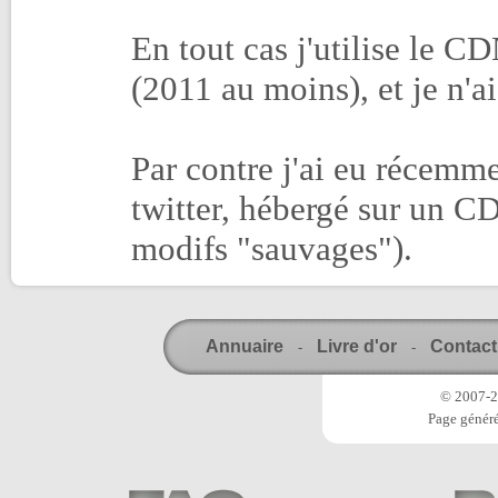
En tout cas j'utilise le 
(2011 au moins), et je n'a
Par contre j'ai eu récemm
twitter, hébergé sur un C
modifs "sauvages").
Annuaire
Livre d'or
Contact
-
-
© 2007-20
Page généré