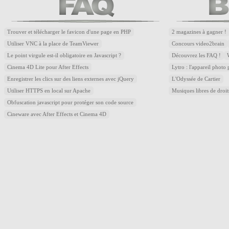
Trouver et télécharger le favicon d'une page en PHP
2 magazines à gagner !
Utiliser VNC à la place de TeamViewer
Concours video2brain
Le point virgule est-il obligatoire en Javascript ?
Découvrez les FAQ !
Cinema 4D Lite pour After Effects
Lytro : l'appareil photo
Enregistrer les clics sur des liens externes avec jQuery
L'Odyssée de Cartier
Utiliser HTTPS en local sur Apache
Musiques libres de droi
Obfuscation javascript pour protéger son code source
Cineware avec After Effects et Cinema 4D