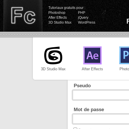
Tutoriaux gratuits pour :
Photoshop
PHP
After Effects
jQuery
3D Studio Max
WordPress
3D Studio Max
After Effects
Phot
Pseudo
Mot de passe