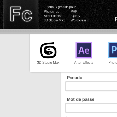
Tutoriaux gratuits pour :
Photoshop
PHP
After Effects
jQuery
3D Studio Max
WordPress
3D Studio Max
After Effects
Phot
Pseudo
Mot de passe