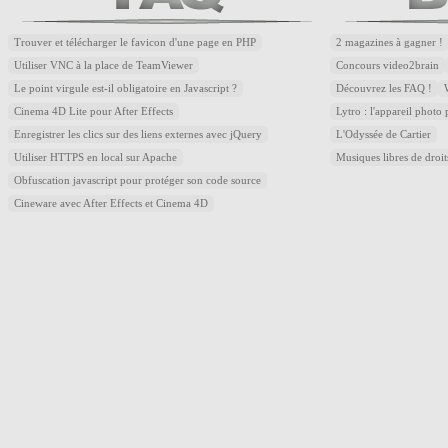
Trouver et télécharger le favicon d'une page en PHP
2 magazines à gagner !
Utiliser VNC à la place de TeamViewer
Concours video2brain
Le point virgule est-il obligatoire en Javascript ?
Découvrez les FAQ !
Cinema 4D Lite pour After Effects
Lytro : l'appareil photo
Enregistrer les clics sur des liens externes avec jQuery
L'Odyssée de Cartier
Utiliser HTTPS en local sur Apache
Musiques libres de droi
Obfuscation javascript pour protéger son code source
Cineware avec After Effects et Cinema 4D