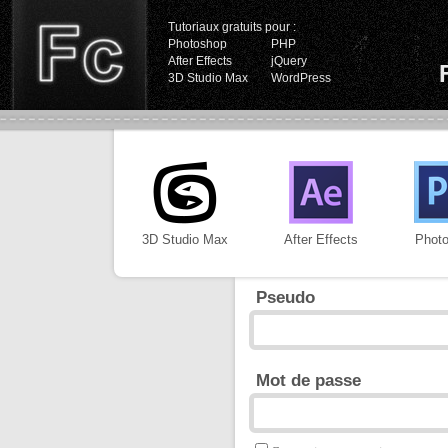
Tutoriaux gratuits pour :
Photoshop
PHP
After Effects
jQuery
3D Studio Max
WordPress
3D Studio Max
After Effects
Phot
Pseudo
Mot de passe