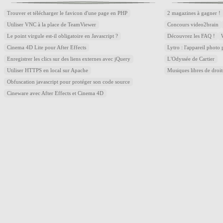
Trouver et télécharger le favicon d'une page en PHP
2 magazines à gagner !
Utiliser VNC à la place de TeamViewer
Concours video2brain
Le point virgule est-il obligatoire en Javascript ?
Découvrez les FAQ !
Cinema 4D Lite pour After Effects
Lytro : l'appareil photo
Enregistrer les clics sur des liens externes avec jQuery
L'Odyssée de Cartier
Utiliser HTTPS en local sur Apache
Musiques libres de droi
Obfuscation javascript pour protéger son code source
Cineware avec After Effects et Cinema 4D