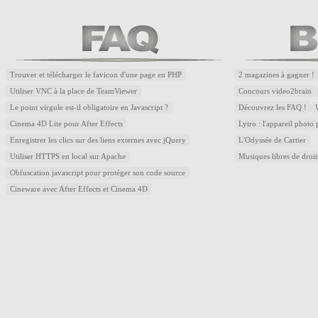
Trouver et télécharger le favicon d'une page en PHP
2 magazines à gagner !
Utiliser VNC à la place de TeamViewer
Concours video2brain
Le point virgule est-il obligatoire en Javascript ?
Découvrez les FAQ !
Cinema 4D Lite pour After Effects
Lytro : l'appareil photo
Enregistrer les clics sur des liens externes avec jQuery
L'Odyssée de Cartier
Utiliser HTTPS en local sur Apache
Musiques libres de droi
Obfuscation javascript pour protéger son code source
Cineware avec After Effects et Cinema 4D