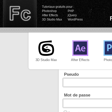
Tutoriaux gratuits pour :
Photoshop
PHP
After Effects
jQuery
3D Studio Max
WordPress
3D Studio Max
After Effects
Phot
Pseudo
Mot de passe