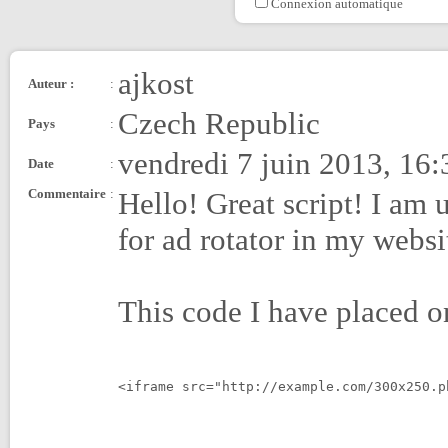
Connexion automatique
ajkost
Auteur :
:
Czech Republic
Pays
:
vendredi 7 juin 2013, 16:
Date
:
Commentaire
:
Hello! Great script! I am 
for ad rotator in my websi
This code I have placed 
<iframe src="http://example.com/300x250.p