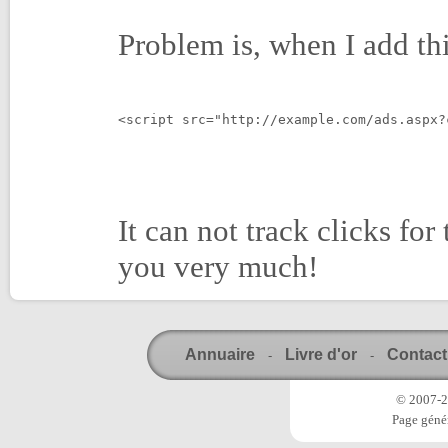
Problem is, when I add th
<script src="http://example.com/ads.aspx?
It can not track clicks fo
you very much!
Annuaire
Livre d'or
Contact
-
-
© 2007-20
Page génér