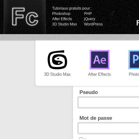
Tutoriaux gratuits pour :
Photoshop
PHP
After Effects
jQuery
3D Studio Max
WordPress
3D Studio Max
After Effects
Phot
Pseudo
Mot de passe