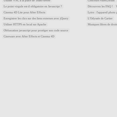
Utiliser VNC à la place de TeamViewer
Concours video2brain
Le point virgule est-il obligatoire en Javascript ?
Découvrez les FAQ !
Cinema 4D Lite pour After Effects
Lytro : l'appareil photo
Enregistrer les clics sur des liens externes avec jQuery
L'Odyssée de Cartier
Utiliser HTTPS en local sur Apache
Musiques libres de droi
Obfuscation javascript pour protéger son code source
Cineware avec After Effects et Cinema 4D