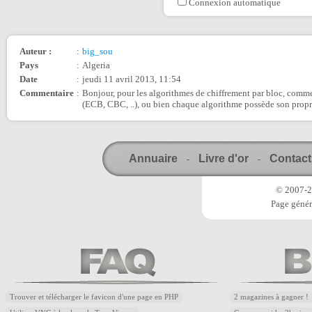
Connexion automatique
Auteur :
:
big_sou
Pays
:
Algeria
Date
:
jeudi 11 avril 2013, 11:54
Commentaire
:
Bonjour, pour les algorithmes de chiffrement par bloc, comme
(ECB, CBC, ..), ou bien chaque algorithme possède son prop
Annuaire
Livre d'or
Contact
-
-
© 2007-20
Page génér
Trouver et télécharger le favicon d'une page en PHP
2 magazines à gagner !