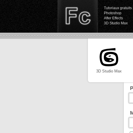
Tutoriaux gratuits 
Photoshop
After Effects
3D Studio Max
3D Studio Max
P
M