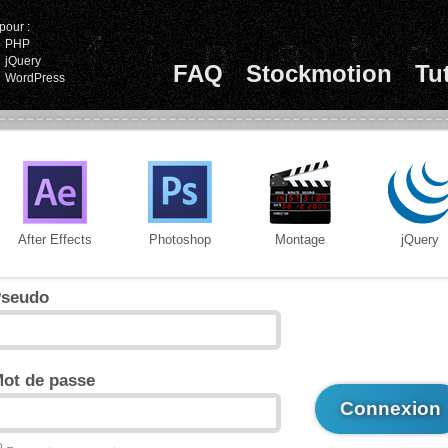
pour :
PHP
jQuery
FAQ
Stockmotion
Tu
WordPress
After Effects
Photoshop
Montage
jQuery
seudo
ot de passe