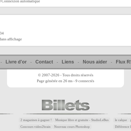
Connexion automatique
:34
 dans affichage
Livre d'or
Contact
Liens
Nous aider
Flux 
-
-
-
-
-
© 2007-2026 - Tous droits réservés
Page générée en 26 ms - 9 connectés
2 magazines à gagner !
Musique libre et gratuite - StudioLeBus
le calque
Concours video2brain
Nouveau cours Photoshop
Différence 