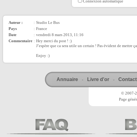
Connexion automatique
Auteur :
:
Studio Le Bus
Pays
:
France
Date
:
vendredi 8 mars 2013, 11:16
Commentaire
:
Hey merci du post ! :)
J’espère que ca sera utile un certain ! Pas évident de mettre ça
Enjoy :)
Annuaire
Livre d'or
Contact
-
-
© 2007-20
Page génér