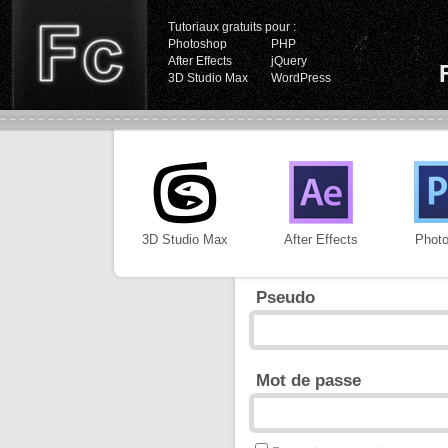
Tutoriaux gratuits pour :
Photoshop
PHP
After Effects
jQuery
3D Studio Max
WordPress
3D Studio Max
After Effects
Phot
Pseudo
Mot de passe