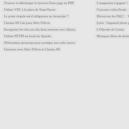
Trouver et télécharger le favicon d'une page en PHP
2 magazines à gagner !
Utiliser VNC à la place de TeamViewer
Concours video2brain
Le point virgule est-il obligatoire en Javascript ?
Découvrez les FAQ !
Cinema 4D Lite pour After Effects
Lytro : l'appareil photo
Enregistrer les clics sur des liens externes avec jQuery
L'Odyssée de Cartier
Utiliser HTTPS en local sur Apache
Musiques libres de droi
Obfuscation javascript pour protéger son code source
Cineware avec After Effects et Cinema 4D