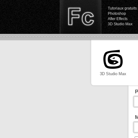
Tutoriaux gratuits 
Photoshop
After Effects
3D Studio Max
3D Studio Max
P
M