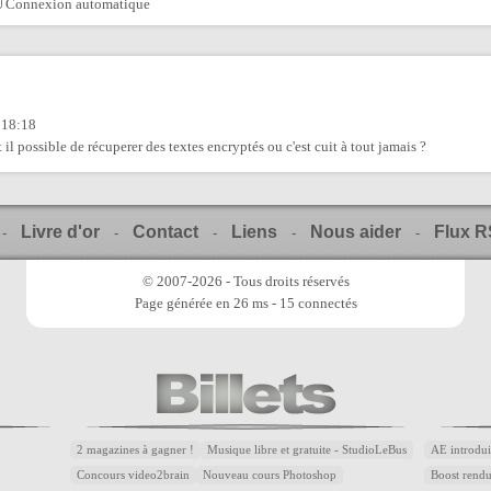
Connexion automatique
 18:18
 il possible de récuperer des textes encryptés ou c'est cuit à tout jamais ?
Livre d'or
Contact
Liens
Nous aider
Flux 
-
-
-
-
-
© 2007-2026 - Tous droits réservés
Page générée en 26 ms - 15 connectés
2 magazines à gagner !
Musique libre et gratuite - StudioLeBus
AE introdui
Concours video2brain
Nouveau cours Photoshop
Boost rend