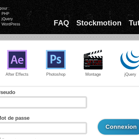
pour :
PHP
jQuery
FAQ
Stockmotion
Tu
WordPress
After Effects
Photoshop
Montage
jQuery
seudo
ot de passe