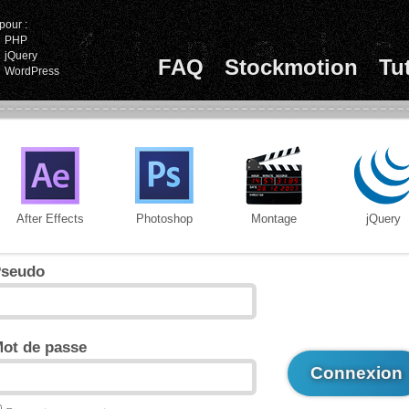
pour :
PHP
jQuery
FAQ
Stockmotion
Tu
WordPress
After Effects
Photoshop
Montage
jQuery
seudo
ot de passe