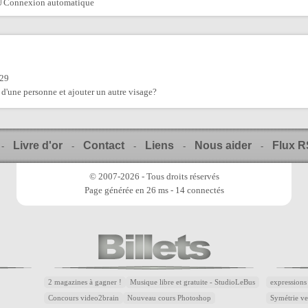
Connexion automatique
:29
d'une personne et ajouter un autre visage?
Livre d'or
Contact
Liens
Nous aider
Flux 
-
-
-
-
-
© 2007-2026 - Tous droits réservés
Page générée en 26 ms - 14 connectés
2 magazines à gagner !
Musique libre et gratuite - StudioLeBus
expressions
Concours video2brain
Nouveau cours Photoshop
Symétrie ver