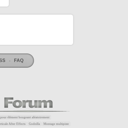
RSS
FAQ
-
 pour élément bougeant aléatoirement
ticale After Effects
Godzilla
Montage multipiste