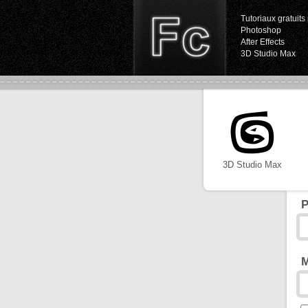
Tutoriaux gratuits 
Photoshop
After Effects
3D Studio Max
3D Studio Max
P
M