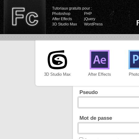
Tutoriaux gratuits pour :
Photoshop
PHP
After Effects
jQuery
3D Studio Max
WordPress
3D Studio Max
After Effects
Phot
Pseudo
Mot de passe