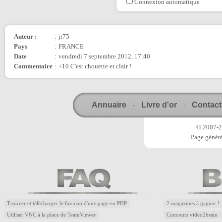
Connexion automatique
Auteur :
:
jt75
Pays
:
FRANCE
Date
:
vendredi 7 septembre 2012, 17:40
Commentaire
:
+10 C'est chouette et clair !
Annuaire
Livre d'or
Contact
-
-
© 2007-20
Page généré
Trouver et télécharger le favicon d'une page en PHP
2 magazines à gagner !
Utiliser VNC à la place de TeamViewer
Concours video2brain