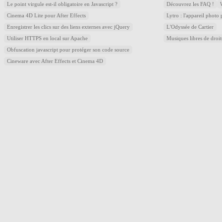
Le point virgule est-il obligatoire en Javascript ?
Découvrez les FAQ !
Cinema 4D Lite pour After Effects
Lytro : l'appareil photo
Enregistrer les clics sur des liens externes avec jQuery
L'Odyssée de Cartier
Utiliser HTTPS en local sur Apache
Musiques libres de droi
Obfuscation javascript pour protéger son code source
Cineware avec After Effects et Cinema 4D