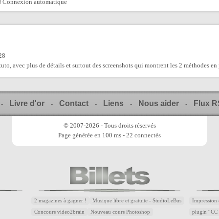
Connexion automatique
28
 tuto, avec plus de détails et surtout des screenshots qui montrent les 2 méthodes en 
Livre d'or
Contact
Liens
Nous aider
Flux 
-
-
-
-
-
© 2007-2026 - Tous droits réservés
Page générée en 100 ms - 22 connectés
2 magazines à gagner !
Musique libre et gratuite - StudioLeBus
Impression 
Concours video2brain
Nouveau cours Photoshop
plugin “CC 