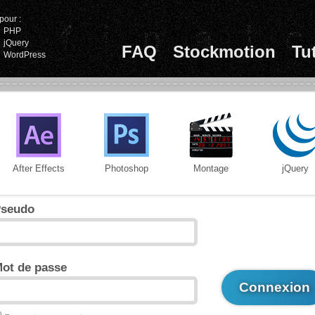
pour :
PHP
jQuery
FAQ
Stockmotion
Tu
WordPress
After Effects
Photoshop
Montage
jQuery
seudo
ot de passe