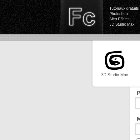
Tutoriaux gratuits 
Photoshop
After Effects
3D Studio Max
3D Studio Max
P
M