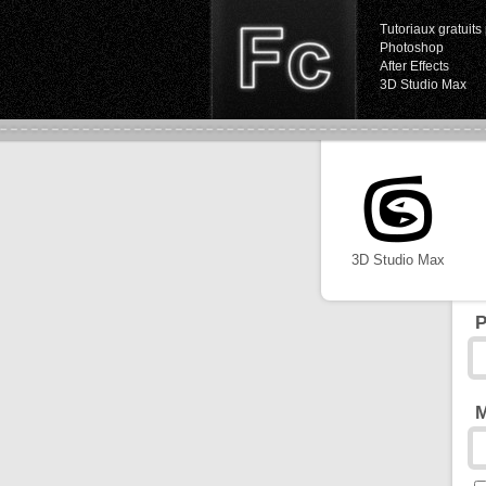
Tutoriaux gratuits 
Photoshop
After Effects
3D Studio Max
3D Studio Max
P
M