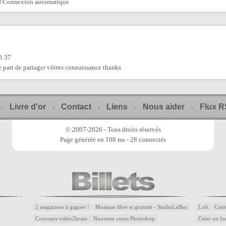
Connexion automatique
20:37
re part de partager vôtres connaissance thanks
Livre d'or
Contact
Liens
Nous aider
Flux 
-
-
-
-
-
© 2007-2026 - Tous droits réservés
Page générée en 108 ms - 28 connectés
2 magazines à gagner !
Musique libre et gratuite - StudioLeBus
Loft
Cont
Concours video2brain
Nouveau cours Photoshop
Créer un fon