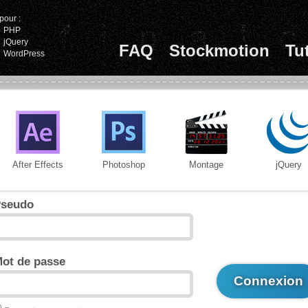
pour :
PHP
jQuery
FAQ
Stockmotion
Tu
WordPress
After Effects
Photoshop
Montage
jQuery
seudo
ot de passe