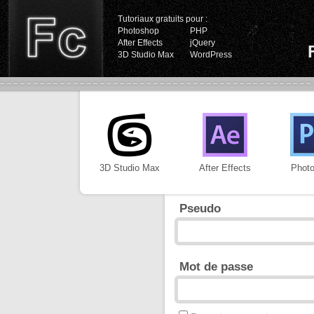
Tutoriaux gratuits pour :
Photoshop
PHP
After Effects
jQuery
3D Studio Max
WordPress
3D Studio Max
After Effects
Phot
Pseudo
Mot de passe