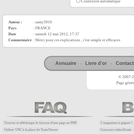
Connexion automatique
Auteur :
:
samy5910
Pays
:
FRANCE
Date
:
samedi 12 mai 2012, 17:37
Commentaire
:
Merci pour ces explications , c'est simple et efficaces
Annuaire
Livre d'or
Contact
-
-
© 2007-20
Page génér
Trouver et télécharger le favicon d'une page en PHP
2 magazines à gagner !
Utiliser VNC à la place de TeamViewer
Concours video2brain