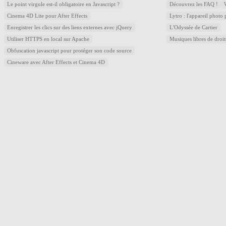
Le point virgule est-il obligatoire en Javascript ?
Découvrez les FAQ !
Cinema 4D Lite pour After Effects
Lytro : l'appareil photo
Enregistrer les clics sur des liens externes avec jQuery
L'Odyssée de Cartier
Utiliser HTTPS en local sur Apache
Musiques libres de droi
Obfuscation javascript pour protéger son code source
Cineware avec After Effects et Cinema 4D