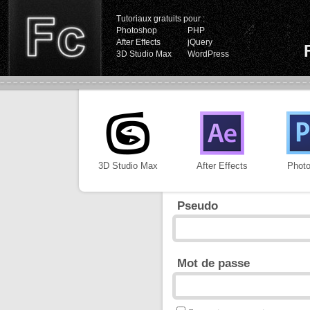
Tutoriaux gratuits pour :
Photoshop
PHP
After Effects
jQuery
3D Studio Max
WordPress
3D Studio Max
After Effects
Phot
Pseudo
Mot de passe