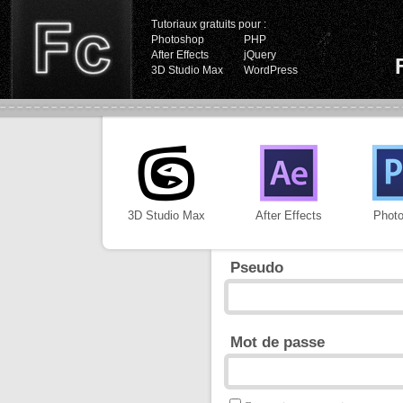
Tutoriaux gratuits pour :
Photoshop
PHP
After Effects
jQuery
3D Studio Max
WordPress
3D Studio Max
After Effects
Phot
Pseudo
Mot de passe