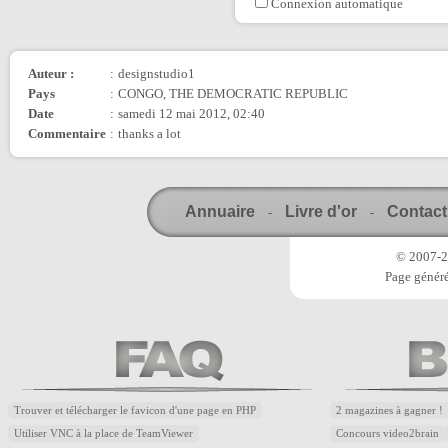
Connexion automatique
Auteur :
:
designstudio1
Pays
:
CONGO, THE DEMOCRATIC REPUBLIC
Date
:
samedi 12 mai 2012, 02:40
Commentaire
:
thanks a lot
Annuaire
Livre d'or
Contact
-
-
© 2007-20
Page généré
Trouver et télécharger le favicon d'une page en PHP
2 magazines à gagner !
Utiliser VNC à la place de TeamViewer
Concours video2brain