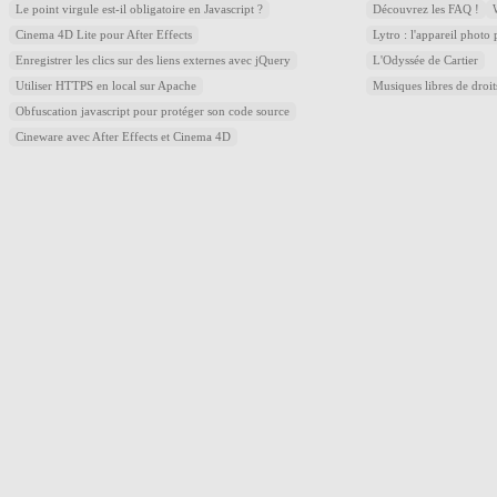
Le point virgule est-il obligatoire en Javascript ?
Découvrez les FAQ !
Cinema 4D Lite pour After Effects
Lytro : l'appareil photo
Enregistrer les clics sur des liens externes avec jQuery
L'Odyssée de Cartier
Utiliser HTTPS en local sur Apache
Musiques libres de droi
Obfuscation javascript pour protéger son code source
Cineware avec After Effects et Cinema 4D