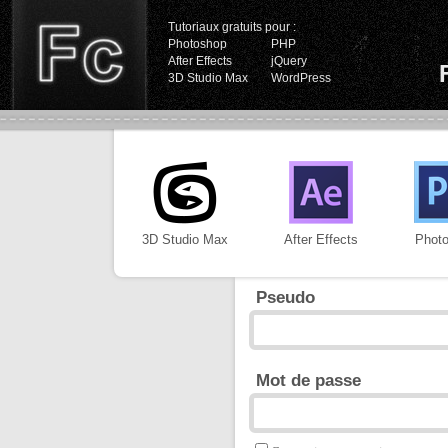
Tutoriaux gratuits pour :
Photoshop
PHP
After Effects
jQuery
3D Studio Max
WordPress
3D Studio Max
After Effects
Phot
Pseudo
Mot de passe