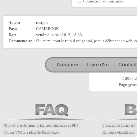
Connexion automatique
Auteur :
:
rostyttr
Pays
:
CAMEROON
Date
:
vendredi 4 mai 2012, 18:33
Commentaire
:
Slt, merci pour le tuto il est génial, je suis débutant en web, 
Annuaire
Livre d'or
Contact
-
-
© 2007-20
Page génér
Trouver et télécharger le favicon d'une page en PHP
2 magazines à gagner !
Utiliser VNC à la place de TeamViewer
Concours video2brain