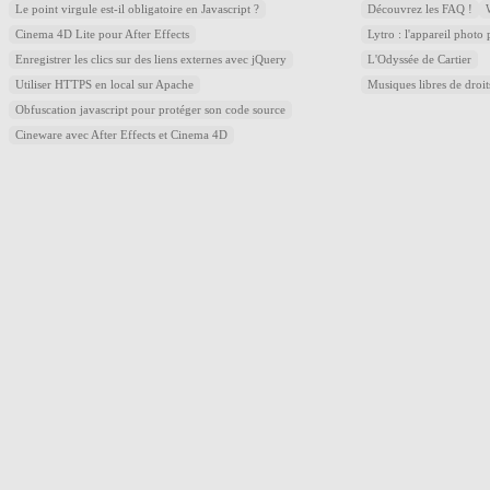
Le point virgule est-il obligatoire en Javascript ?
Découvrez les FAQ !
Cinema 4D Lite pour After Effects
Lytro : l'appareil photo
Enregistrer les clics sur des liens externes avec jQuery
L'Odyssée de Cartier
Utiliser HTTPS en local sur Apache
Musiques libres de droi
Obfuscation javascript pour protéger son code source
Cineware avec After Effects et Cinema 4D