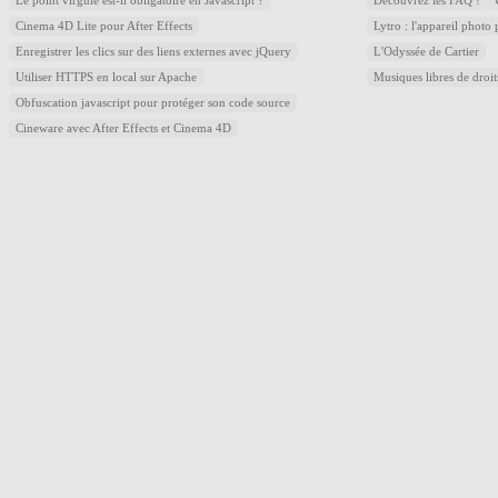
Le point virgule est-il obligatoire en Javascript ?
Découvrez les FAQ !
Cinema 4D Lite pour After Effects
Lytro : l'appareil photo
Enregistrer les clics sur des liens externes avec jQuery
L'Odyssée de Cartier
Utiliser HTTPS en local sur Apache
Musiques libres de droi
Obfuscation javascript pour protéger son code source
Cineware avec After Effects et Cinema 4D