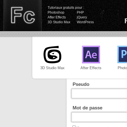
Tutoriaux gratuits pour :
Photoshop
PHP
After Effects
jQuery
3D Studio Max
WordPress
3D Studio Max
After Effects
Phot
Pseudo
Mot de passe