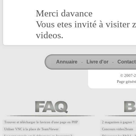
Merci davance
Vous etes invité à visite
videos.
Annuaire
Livre d'or
Contact
-
-
© 2007-20
Page généré
Trouver et télécharger le favicon d'une page en PHP
2 magazines à gagner !
Utiliser VNC à la place de TeamViewer
Concours video2brain