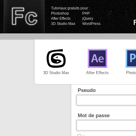
Tutoriaux gratuits pour :
Photoshop
PHP
After Effects
jQuery
3D Studio Max
WordPress
3D Studio Max
After Effects
Phot
Pseudo
Mot de passe