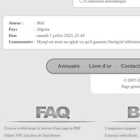
Connexion automatique
Auteur :
:
Mili
Pays
:
Algeria
Date
:
samedi 1 juillet 2023, 21:43
Commentaire
:
Mysql est aussi un sgbdr vu qu'il garantie l'intégrité référentie
Annuaire
Livre d'or
Contact
-
-
© 2007-20
Page génér
Trouver et télécharger le favicon d'une page en PHP
2 magazines à gagner !
Utiliser VNC à la place de TeamViewer
Concours video2brain