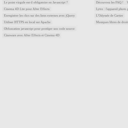
Le point virgule est-il obligatoire en Javascript ?
Découvrez les FAQ !
Cinema 4D Lite pour After Effects
Lytro : l'appareil photo
Enregistrer les clics sur des liens externes avec jQuery
L'Odyssée de Cartier
Utiliser HTTPS en local sur Apache
Musiques libres de droi
Obfuscation javascript pour protéger son code source
Cineware avec After Effects et Cinema 4D