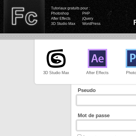
Tutoriaux gratuits pour :
Photoshop
PHP
After Effects
jQuery
3D Studio Max
WordPress
3D Studio Max
After Effects
Phot
Pseudo
Mot de passe