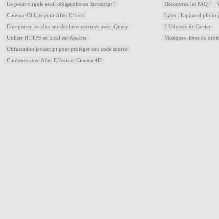
Le point virgule est-il obligatoire en Javascript ?
Découvrez les FAQ !
Cinema 4D Lite pour After Effects
Lytro : l'appareil photo
Enregistrer les clics sur des liens externes avec jQuery
L'Odyssée de Cartier
Utiliser HTTPS en local sur Apache
Musiques libres de droi
Obfuscation javascript pour protéger son code source
Cineware avec After Effects et Cinema 4D