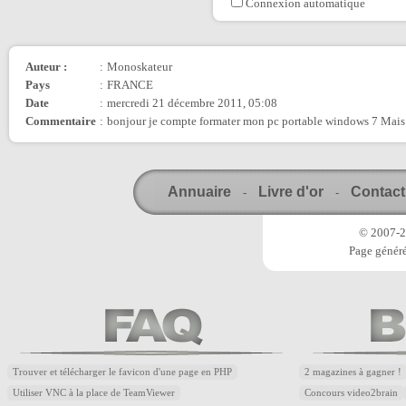
Connexion automatique
Auteur :
:
Monoskateur
Pays
:
FRANCE
Date
:
mercredi 21 décembre 2011, 05:08
Commentaire
:
bonjour je compte formater mon pc portable windows 7 Mais j
Annuaire
Livre d'or
Contact
-
-
© 2007-20
Page généré
Trouver et télécharger le favicon d'une page en PHP
2 magazines à gagner !
Utiliser VNC à la place de TeamViewer
Concours video2brain