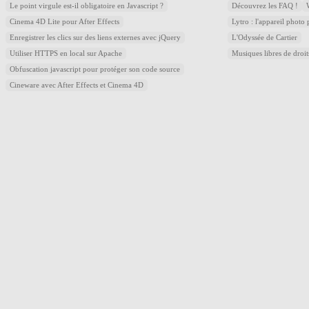
Le point virgule est-il obligatoire en Javascript ?
Découvrez les FAQ !
Cinema 4D Lite pour After Effects
Lytro : l'appareil photo
Enregistrer les clics sur des liens externes avec jQuery
L'Odyssée de Cartier
Utiliser HTTPS en local sur Apache
Musiques libres de droi
Obfuscation javascript pour protéger son code source
Cineware avec After Effects et Cinema 4D