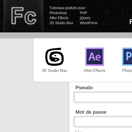
Tutoriaux gratuits pour :
Photoshop
PHP
After Effects
jQuery
3D Studio Max
WordPress
3D Studio Max
After Effects
Phot
Pseudo
Mot de passe