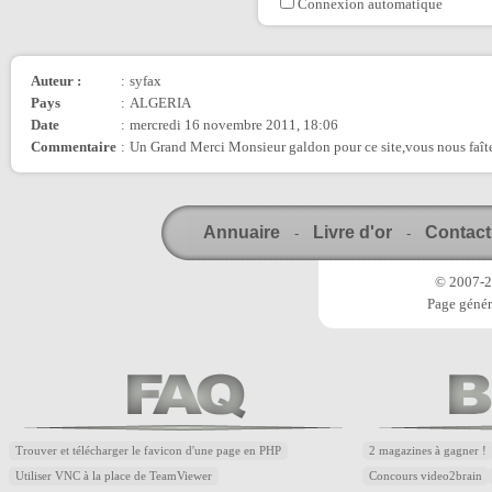
Connexion automatique
Auteur :
:
syfax
Pays
:
ALGERIA
Date
:
mercredi 16 novembre 2011, 18:06
Commentaire
:
Un Grand Merci Monsieur galdon pour ce site,vous nous faît
Annuaire
Livre d'or
Contact
-
-
© 2007-20
Page génér
Trouver et télécharger le favicon d'une page en PHP
2 magazines à gagner !
Utiliser VNC à la place de TeamViewer
Concours video2brain