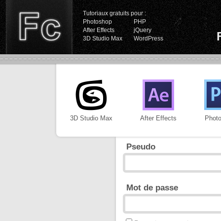
Tutoriaux gratuits pour :
Photoshop
PHP
After Effects
jQuery
3D Studio Max
WordPress
3D Studio Max
After Effects
Phot
Pseudo
Mot de passe