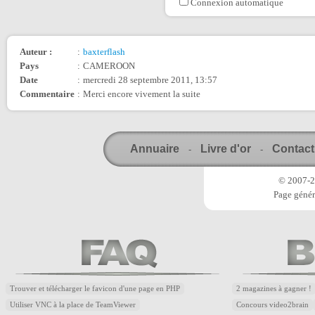
Connexion automatique
Auteur :
:
baxterflash
Pays
:
CAMEROON
Date
:
mercredi 28 septembre 2011, 13:57
Commentaire
:
Merci encore vivement la suite
Annuaire
Livre d'or
Contact
-
-
© 2007-20
Page génér
Trouver et télécharger le favicon d'une page en PHP
2 magazines à gagner !
Utiliser VNC à la place de TeamViewer
Concours video2brain