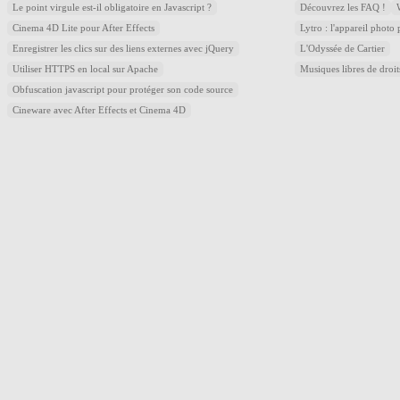
Le point virgule est-il obligatoire en Javascript ?
Découvrez les FAQ !
Cinema 4D Lite pour After Effects
Lytro : l'appareil photo
Enregistrer les clics sur des liens externes avec jQuery
L'Odyssée de Cartier
Utiliser HTTPS en local sur Apache
Musiques libres de droi
Obfuscation javascript pour protéger son code source
Cineware avec After Effects et Cinema 4D