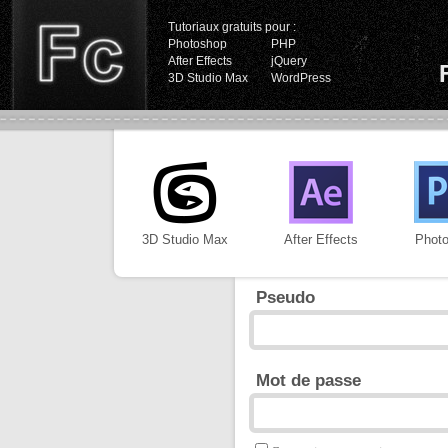
Tutoriaux gratuits pour :
Photoshop
PHP
After Effects
jQuery
3D Studio Max
WordPress
3D Studio Max
After Effects
Phot
Pseudo
Mot de passe