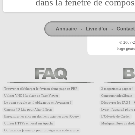
dans la fenêtre de compos
Annuaire
Livre d'or
Contact
-
-
© 2007-20
Page génér
Trouver et télécharger le favicon d'une page en PHP
2 magazines à gagner !
Utiliser VNC à la place de TeamViewer
Concours video2brain
Le point virgule est-il obligatoire en Javascript ?
Découvrez les FAQ !
Cinema 4D Lite pour After Effects
Lytro : l'appareil photo
Enregistrer les clics sur des liens externes avec jQuery
L'Odyssée de Cartier
Utiliser HTTPS en local sur Apache
Musiques libres de droi
Obfuscation javascript pour protéger son code source