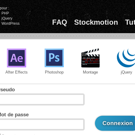
pour :
PHP
jQuery
FAQ
Stockmotion
Tu
WordPress
After Effects
Photoshop
Montage
jQuery
seudo
ot de passe