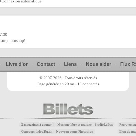
Connexion automatique
17:30
 sur photoshop!
Livre d'or
Contact
Liens
Nous aider
Flux 
-
-
-
-
-
© 2007-2026 - Tous droits réservés
Page générée en 29 ms - 13 connectés
2 magazines à gagner !
Musique libre et gratuite - StudioLeBus
Recrutemen
Concours video2brain
Nouveau cours Photoshop
Blog de tuto