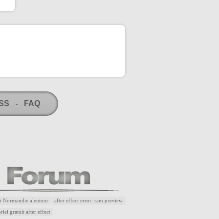
RSS
FAQ
-
t Normandie alentour
after effect error: ram preview
riel gratuit after effect