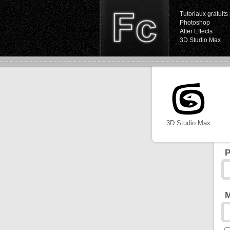
Tutoriaux gratuits 
Photoshop
After Effects
3D Studio Max
3D Studio Max
P
M