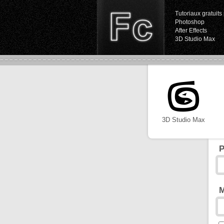
Tutoriaux gratuits 
Photoshop
After Effects
3D Studio Max
3D Studio Max
P
M