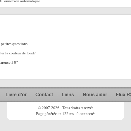
Connexion automatique
 petites questions...
ler la couleur de fond?
arence à 0?
Livre d'or
Contact
Liens
Nous aider
Flux 
-
-
-
-
-
© 2007-2026 - Tous droits réservés
Page générée en 122 ms - 9 connectés