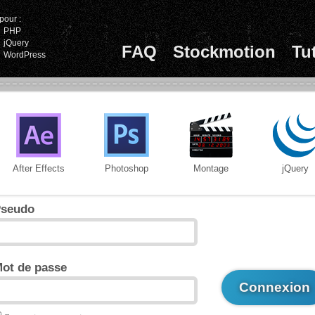
pour :
PHP
jQuery
FAQ
Stockmotion
Tu
WordPress
After Effects
Photoshop
Montage
jQuery
seudo
ot de passe