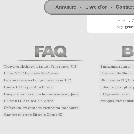
Annuaire
Livre d'or
Contact
-
-
© 2007-20
Page génér
Trouver et télécharger le favicon d'une page en PHP
2 magazines à gagner !
Utiliser VNC à la place de TeamViewer
Concours video2brain
Le point virgule est-il obligatoire en Javascript ?
Découvrez les FAQ !
Cinema 4D Lite pour After Effects
Lytro : l'appareil photo
Enregistrer les clics sur des liens externes avec jQuery
L'Odyssée de Cartier
Utiliser HTTPS en local sur Apache
Musiques libres de droi
Obfuscation javascript pour protéger son code source
Cineware avec After Effects et Cinema 4D