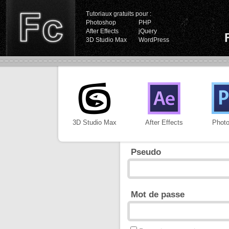
Tutoriaux gratuits pour :
Photoshop
PHP
After Effects
jQuery
3D Studio Max
WordPress
3D Studio Max
After Effects
Phot
Pseudo
Mot de passe