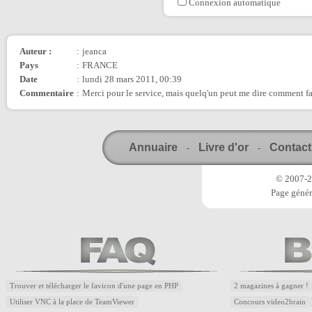
Connexion automatique
Auteur :
:
jeanca
Pays
:
FRANCE
Date
:
lundi 28 mars 2011, 00:39
Commentaire
:
Merci pour le service, mais quelq'un peut me dire comment 
Annuaire
Livre d'or
Contact
-
-
© 2007-20
Page génér
Trouver et télécharger le favicon d'une page en PHP
2 magazines à gagner !
Utiliser VNC à la place de TeamViewer
Concours video2brain