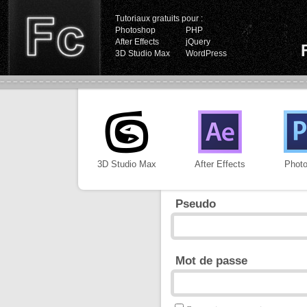
Tutoriaux gratuits pour :
Photoshop
PHP
After Effects
jQuery
3D Studio Max
WordPress
3D Studio Max
After Effects
Phot
Pseudo
Mot de passe