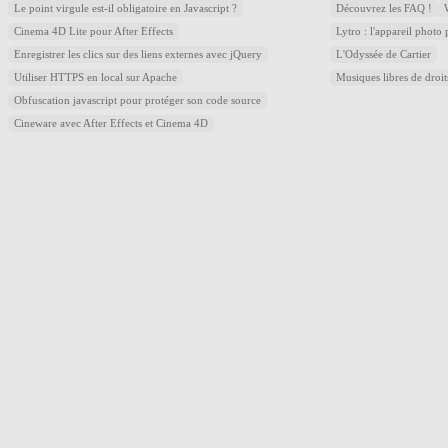
Le point virgule est-il obligatoire en Javascript ?
Découvrez les FAQ !
Cinema 4D Lite pour After Effects
Lytro : l'appareil photo
Enregistrer les clics sur des liens externes avec jQuery
L'Odyssée de Cartier
Utiliser HTTPS en local sur Apache
Musiques libres de droi
Obfuscation javascript pour protéger son code source
Cineware avec After Effects et Cinema 4D