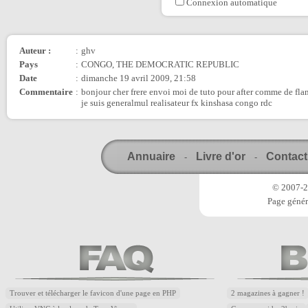
Connexion automatique
Auteur :
:
ghv
Pays
:
CONGO, THE DEMOCRATIC REPUBLIC
Date
:
dimanche 19 avril 2009, 21:58
Commentaire
:
bonjour cher frere envoi moi de tuto pour after comme de flam
je suis generalmul realisateur fx kinshasa congo rdc
Annuaire
Livre d'or
Contact
-
-
© 2007-20
Page génér
Trouver et télécharger le favicon d'une page en PHP
2 magazines à gagner !