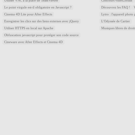
Utiliser VNC à la place de TeamViewer
Concours video2brain
Le point virgule est-il obligatoire en Javascript ?
Découvrez les FAQ !
Cinema 4D Lite pour After Effects
Lytro : l'appareil photo
Enregistrer les clics sur des liens externes avec jQuery
L'Odyssée de Cartier
Utiliser HTTPS en local sur Apache
Musiques libres de droi
Obfuscation javascript pour protéger son code source
Cineware avec After Effects et Cinema 4D