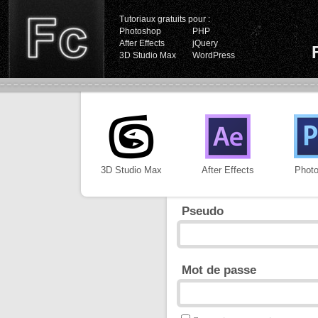
Tutoriaux gratuits pour :
Photoshop
PHP
After Effects
jQuery
3D Studio Max
WordPress
3D Studio Max
After Effects
Phot
Pseudo
Mot de passe