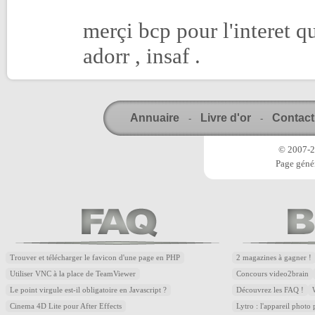
merçi bcp pour l'interet qu
adorr , insaf .
Annuaire
Livre d'or
Contact
-
-
© 2007-20
Page génér
Trouver et télécharger le favicon d'une page en PHP
2 magazines à gagner !
Utiliser VNC à la place de TeamViewer
Concours video2brain
Le point virgule est-il obligatoire en Javascript ?
Découvrez les FAQ !
Cinema 4D Lite pour After Effects
Lytro : l'appareil photo