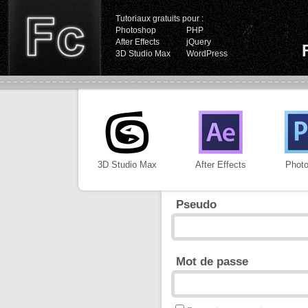
Tutoriaux gratuits pour :
Photoshop
PHP
After Effects
jQuery
3D Studio Max
WordPress
3D Studio Max
After Effects
Phot
Pseudo
Mot de passe