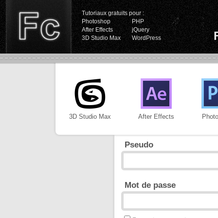
Tutoriaux gratuits pour :
Photoshop
PHP
After Effects
jQuery
3D Studio Max
WordPress
3D Studio Max
After Effects
Phot
Pseudo
Mot de passe