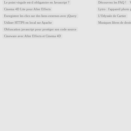
Le point virgule est-il obligatoire en Javascript ?
Découvrez les FAQ !
Cinema 4D Lite pour After Effects
Lytro : l'appareil photo
Enregistrer les clics sur des liens externes avec jQuery
L'Odyssée de Cartier
Utiliser HTTPS en local sur Apache
Musiques libres de droi
Obfuscation javascript pour protéger son code source
Cineware avec After Effects et Cinema 4D