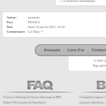
Connexion automatique
Auteur :
:
monpoke
Pays
:
FRANCE
Date
:
lundi 10 janvier 2011, 14:42
Commentaire
:
Lol Okay ^^
Annuaire
Livre d'or
Contact
-
-
© 2007-20
Page génér
Trouver et télécharger le favicon d'une page en PHP
2 magazines à gagner !
Utiliser VNC à la place de TeamViewer
Concours video2brain