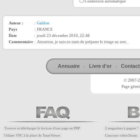
Connexion automatique
Auteur :
:
Galdon
Pays
:
FRANCE
Date
:
jeudi 23 décembre 2010, 22:48
Commentaire
:
Attention, je suis en train de préparer le tirage au sort...
Annuaire
Livre d'or
Contact
-
-
© 2007-20
Page génér
Trouver et télécharger le favicon d'une page en PHP
2 magazines à gagner !
Utiliser VNC à la place de TeamViewer
Concours video2brain