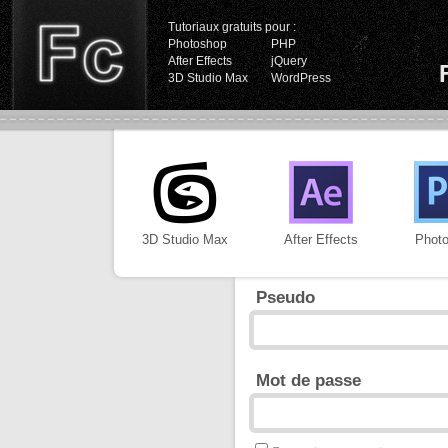
Tutoriaux gratuits pour :
Photoshop
PHP
After Effects
jQuery
3D Studio Max
WordPress
3D Studio Max
After Effects
Phot
Pseudo
Mot de passe