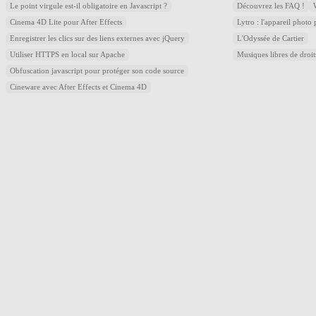
Le point virgule est-il obligatoire en Javascript ?
Découvrez les FAQ !
Cinema 4D Lite pour After Effects
Lytro : l'appareil photo
Enregistrer les clics sur des liens externes avec jQuery
L'Odyssée de Cartier
Utiliser HTTPS en local sur Apache
Musiques libres de droi
Obfuscation javascript pour protéger son code source
Cineware avec After Effects et Cinema 4D