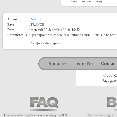
Connexion automatique
Auteur :
:
Galdon
Pays
:
FRANCE
Date
:
mercredi 22 décembre 2010, 19:52
Commentaire
:
@monpoke : le concours se termine à minuit, mais je ne ferais
Ça ajoute du suspens...
Annuaire
Livre d'or
Contact
-
-
© 2007-20
Page génér
Trouver et télécharger le favicon d'une page en PHP
2 magazines à gagner !