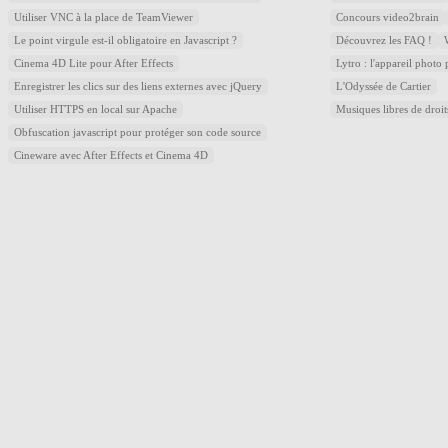
Utiliser VNC à la place de TeamViewer
Concours video2brain
Le point virgule est-il obligatoire en Javascript ?
Découvrez les FAQ !
Cinema 4D Lite pour After Effects
Lytro : l'appareil photo
Enregistrer les clics sur des liens externes avec jQuery
L'Odyssée de Cartier
Utiliser HTTPS en local sur Apache
Musiques libres de droi
Obfuscation javascript pour protéger son code source
Cineware avec After Effects et Cinema 4D