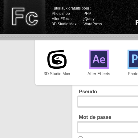
Tutoriaux gratuits pour :
Photoshop
PHP
After Effects
jQuery
3D Studio Max
WordPress
3D Studio Max
After Effects
Phot
Pseudo
Mot de passe